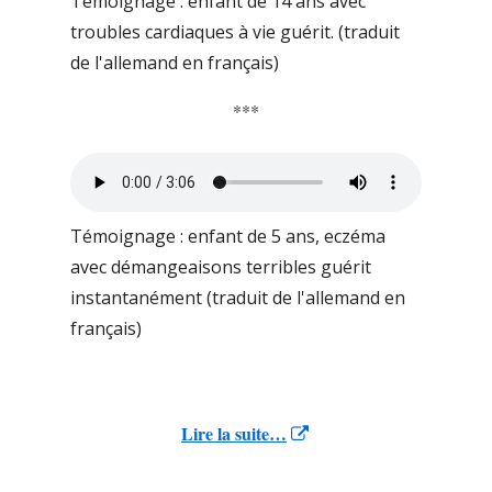
Témoignage : enfant de 14 ans avec
troubles cardiaques à vie guérit. (traduit
de l'allemand en français)
***
Témoignage : enfant de 5 ans, eczéma
avec démangeaisons terribles guérit
instantanément (traduit de l'allemand en
français)
Opens
Lire la suite…
in