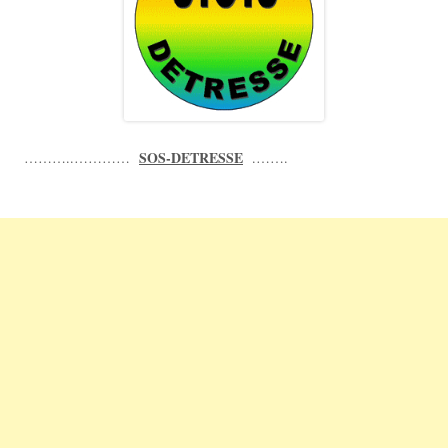
SOS-DETRESSE
………..…………
.…….