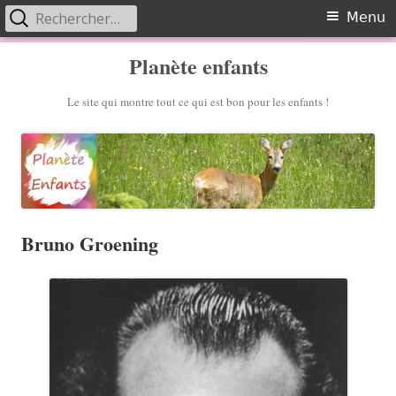
Rechercher :
Primary
Menu
Menu
Skip
Planète enfants
to
content
Le site qui montre tout ce qui est bon pour les enfants !
Bruno Groening