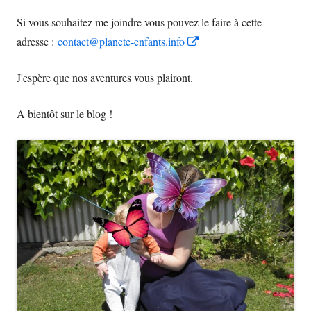
Si vous souhaitez me joindre vous pouvez le faire à cette
Opens
adresse :
contact@planete-enfants.info
in
J'espère que nos aventures vous plairont.
a
new
A bientôt sur le blog !
window