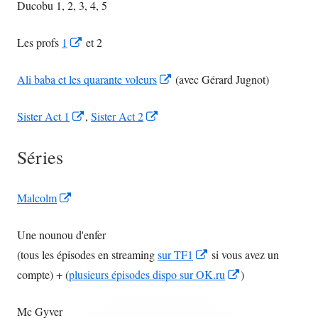
Ducobu 1, 2, 3, 4, 5
Opens
Les profs
1
et 2
in
Opens
Ali baba et les quarante voleurs
(avec Gérard Jugnot)
a
in
new
Opens
Opens
Sister Act 1
,
Sister Act 2
a
window
in
in
new
Séries
a
a
window
new
new
window
window
Opens
Malcolm
in
Une nounou d'enfer
a
Opens
(tous les épisodes en streaming
sur TF1
si vous avez un
new
in
Opens
compte) + (
plusieurs épisodes dispo sur OK.ru
)
window
a
in
Mc Gyver
new
a