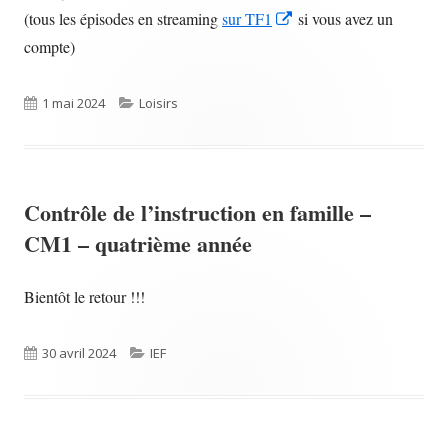
Opens
(tous les épisodes en streaming
sur TF1
si vous avez un
window
new
in
compte)
window
a
new
Published
Categories
1 mai 2024
Loisirs
window
on
Contrôle de l’instruction en famille –
CM1 – quatrième année
Bientôt le retour !!!
Published
Categories
30 avril 2024
IEF
on