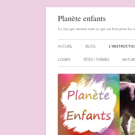
Skip
Planète enfants
to
content
Le site qui montre tout ce qui est bon pour les e
Primary
ACCUEIL
BLOG
L’INSTRUCTIO
Menu
LOIS SUR L’IEF
LOISIRS
FÊTES / THÈMES
NATUR
ASSOCIATIONS
LES COURS P
MES ARTICLES 
TÉMOIGNAGE
SUIVEZ-NOUS 