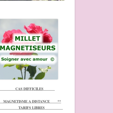
in
ebar
*** CAS DIFFICILES
MAGNETISME A DISTANCE **
 TARIFS LIBRES