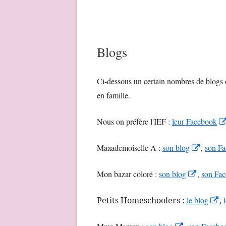
Blogs
Ci-dessous un certain nombres de blogs o
en famille.
Nous on préfère l'IEF :
leur Facebook
Opens
Maaademoiselle A :
son blog
,
son F
in
Opens
Mon bazar coloré :
son blog
,
son Fa
a
in
new
O
Petits Homeschoolers :
le blog
,
a
window
in
new
Opens