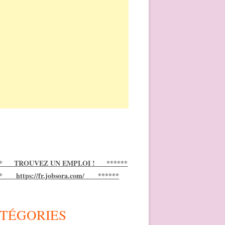
** TROUVEZ UN EMPLOI ! ******
** https://fr.jobsora.com/ ******
TÉGORIES