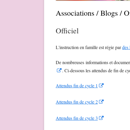
Associations / Blogs / Of
Officiel
L'instruction en famille est régie par
des 
De nombreuses informations et documents 
Opens
. Ci-dessous les attendus de fin de cy
in
Opens
Attendus fin de cycle 1
a
in
new
a
Opens
Attendus fin de cycle 2
window
new
in
window
a
Opens
Attendus fin de cycle 3
new
in