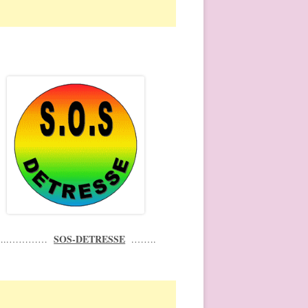
SOS-DETRESSE
…..…………
.…….