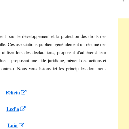
*
rent pour le développement et la protection des droits des
mille. Ces associations publient généralement un résumé des
utiliser lors des déclarations, proposent d'adhérer à leur
duels, proposent une aide juridique, mènent des actions et
contres). Nous vous listons ici les principales dont nous
Opens
Félicia
in
Opens
Led'a
a
in
new
Opens
Laia
a