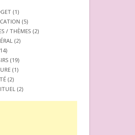
DGET
(1)
CATION
(5)
ES / THÈMES
(2)
ÉRAL
(2)
14)
SIRS
(19)
URE
(1)
TÉ
(2)
RITUEL
(2)