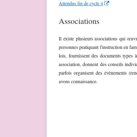
Opens
Attendus fin de cycle 4
window
a
in
new
Associations
a
window
new
window
Il existe plusieurs associations qui œuv
personnes pratiquant l'instruction en fa
lois, fournissent des documents types à 
association, donnent des conseils indivi
parfois organisent des évènements (ren
avons connaissance.