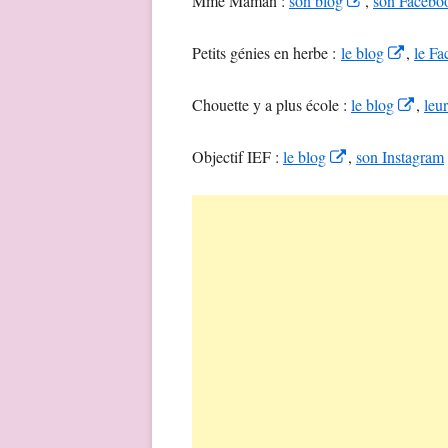
Mme Maman :
son blog
,
son Facebo
a
window
in
n
Opens
Petits génies en herbe :
le blog
,
le F
a
w
in
new
Open
Chouette y a plus école :
le blog
,
leu
a
window
in
new
Opens
Objectif IEF :
le blog
,
son Instagram
a
windo
in
new
a
win
new
window